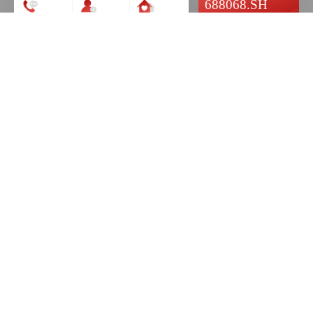
688068.SH
上海证券交易所
联系我们
加入我们
社会责任
上市企业
关于热景生物
我们是一家聚焦生物医药领域的
高新技术企业